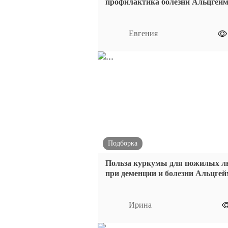
профилактика болезни Альцгей
Евгения
Подборка
Польза куркумы для пожилых л
при деменции и болезни Альцгей
Ирина