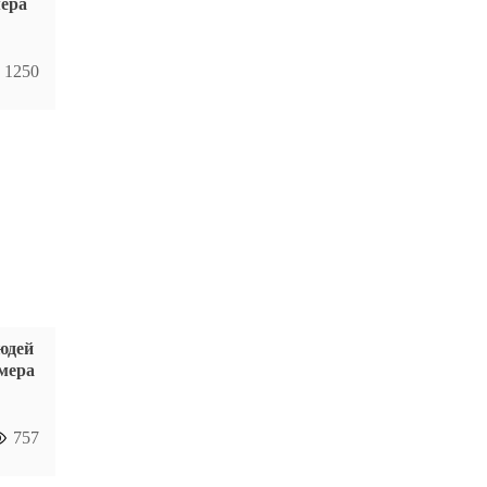
мера
1250
юдей
мера
757