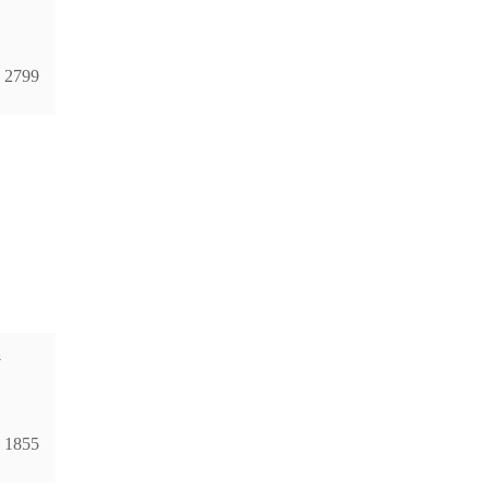
2799
а
1855