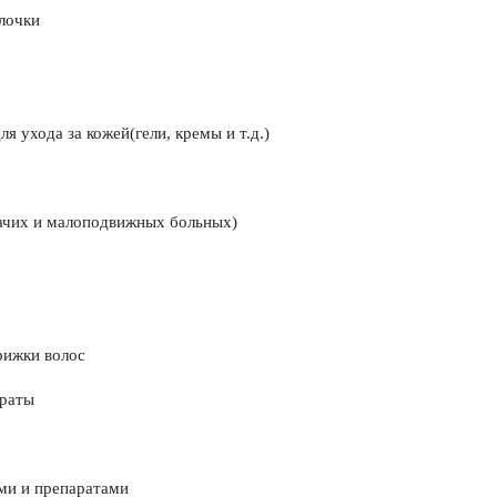
алочки
я ухода за кожей(гели, кремы и т.д.)
жачих и малоподвижных больных)
рижки волос
араты
ми и препаратами