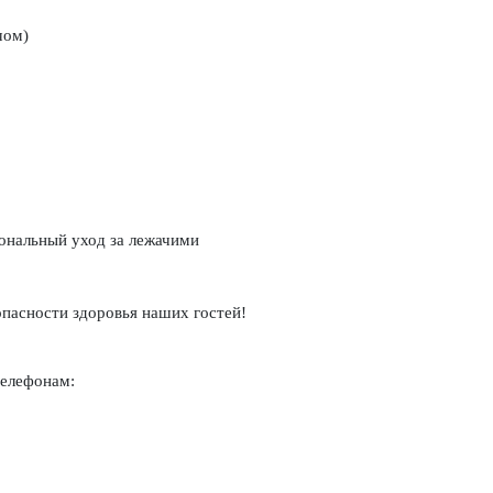
чом)
ональный уход за лежачими
опасности здоровья наших гостей!
телефонам: