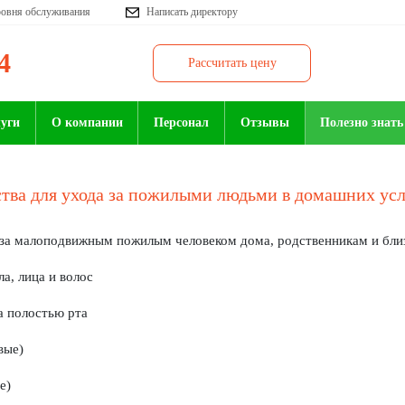
ровня обслуживания
Написать директору
4
Рассчитать цену
луги
О компании
Персонал
Отзывы
Полезно знать
тва для ухода за пожилыми людьми в домашних ус
 за малоподвижным пожилым человеком дома, родственникам и бли
ла, лица и волос
за полостью рта
вые)
е)