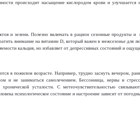
ивности происходит насыщение кислородом крови и улучшается н
ктов и зелени. Полезно включать в рацион сезонные продукты и и
тить внимание на витамин D, который важен в межсезонье для люд
яемости кальция, но избавляет от депрессивных состояний и ощуще
тся в пожилом возрасте. Например, трудно заснуть вечером, ран
чом и не заниматься самолечением. Бессонница, нервы и стресс
ронической усталости. С метеочувствительностью связывают
еловека психологическое состояние и настроение зависит от погодн