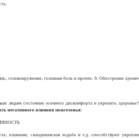
сть.
я., головокружение, головная боль и прочее. 9. Обострение хронич
ым людям состояние осеннего дискомфорта и укрепить здоровье?
ать негативного влияния межсезонья:
ИВНОСТЬ
хе, плавание, скандинавская ходьба и т.д. способствуют укрепл