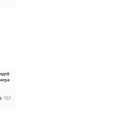
юдей
мера
757