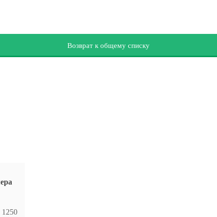
Возврат к общему списку
мера
1250