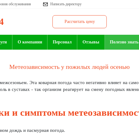
ровня обслуживания
Написать директору
4
Рассчитать цену
луги
О компании
Персонал
Отзывы
Полезно знать
Метеозависимость у пожилых людей осенью
межсезоньем. Эта коварная погода часто негативно влияет на само
оль в суставах - так организм реагирует на смену погодных явлен
ки и симптомы метеозависимос
окном дождь и пасмурная погода.