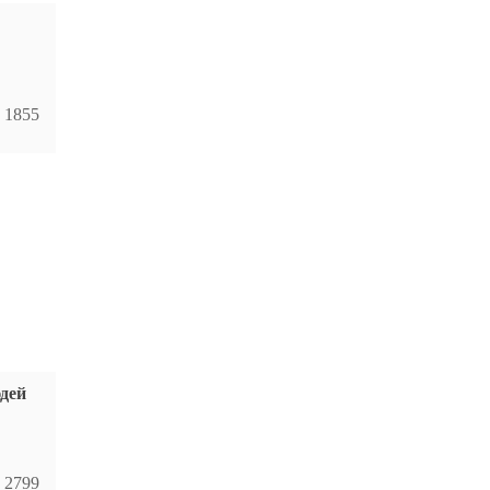
1855
дей
2799