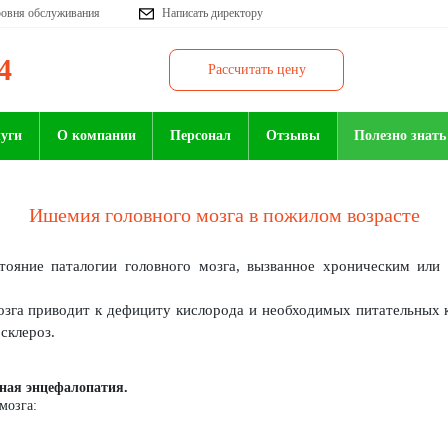
ровня обслуживания
Написать директору
4
Рассчитать цену
луги
О компании
Персонал
Отзывы
Полезно знать
Ишемия головного мозга в пожилом возрасте
тояние паталогии головного мозга, вызванное хроническим ил
зга приводит к дефициту кислорода и необходимых питательных 
склероз.
ная энцефалопатия.
мозга: