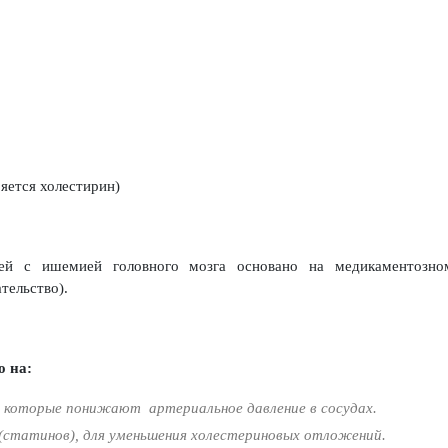
яется холестирин)
ей с ишемией головного мозга основано на медикаментозном
тельство).
о на:
 которые понижают артериальное давление в сосудах.
(статинов), для уменьшения холестериновых отложений.