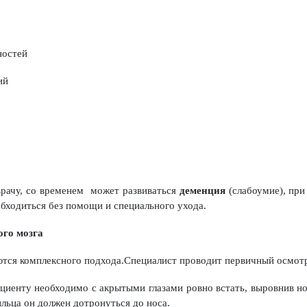
ностей
ий
врачу, со временем может развиваться
деменция
(слабоумие), при
обходиться без помощи и специального ухода.
го мозга
тся комплексного подхода.Специалист проводит первичный осмотр 
ациенту необходимо с акрытыми глазами ровно встать, выровнив но
льца он должен дотронуться до носа.