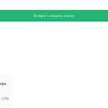
Возврат к общему списку
мера
1250