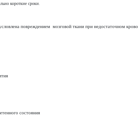
ьно короткие сроки.
бусловлена повреждением
мозговой ткани при недостаточном крово
ития
нетенного состояния