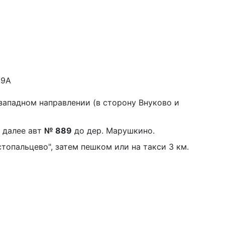
29А
ападном направлении (в сторону Внуково и
, далее авт
№ 889
до дер. Марушкино.
стопальцево", затем пешком или на такси 3 км.